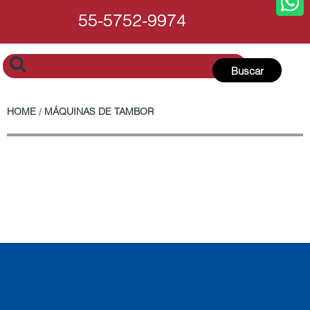
55-5752-9974
55-5752-9974
Buscar
HOME
/
MÁQUINAS DE TAMBOR