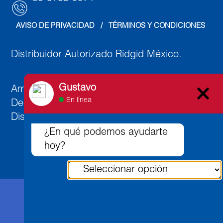
AVISO DE PRIVACIDAD
   /   
TÉRMINOS Y CONDICIONES
Distribuidor Autorizado Ridgid México.
Gustavo
Ambato 891, Col. Lindavista Norte, C.P. 07300,
En línea
Deleg. Gustavo A. Madero,
Distrito Federal, México.
¿En qué podemos ayudarte
hoy?