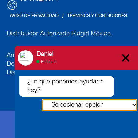
AVISO DE PRIVACIDAD
   /   
TÉRMINOS Y CONDICIONES
Distribuidor Autorizado Ridgid México.
Daniel
Ambato 891, Col. Lindavista Norte, C.P. 07300,
En línea
Deleg. Gustavo A. Madero,
Distrito Federal, México.
¿En qué podemos ayudarte
hoy?