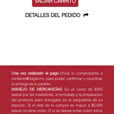
VACIAR CARRITO
DETALLES DEL PEDIDO
Una vez realizado el pago
Envía tu comprobante a
contacto@ridgid.mx para poder confirmar y coordinar
la entrega de tu pedido.
MANEJO DE MERCANCÍAS:
Es un costo de $250
pesos por las maniobras, el embalaje y la preparación
del producto para entregarlo en la paquetería de su
elección. Si el total de tu compra es mayor a $5,000
pesos no tiene costo. O si se desea evitar cubrir estos