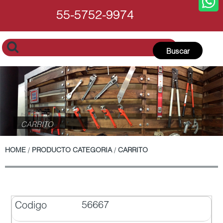
55-5752-9974
55-5752-9974
Buscar
CARRITO
HOME
/
PRODUCTO CATEGORIA
/
CARRITO
56667