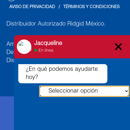
AVISO DE PRIVACIDAD
   /   
TÉRMINOS Y CONDICIONES
Distribuidor Autorizado Ridgid México.
Jacqueline
Ambato 891, Col. Lindavista Norte, C.P. 07300,
En línea
Deleg. Gustavo A. Madero,
Distrito Federal, México.
¿En qué podemos ayudarte
hoy?