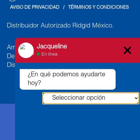
AVISO DE PRIVACIDAD
   /   
TÉRMINOS Y CONDICIONES
Distribuidor Autorizado Ridgid México.
Jacqueline
Ambato 891, Col. Lindavista Norte, C.P. 07300,
En línea
Deleg. Gustavo A. Madero,
Distrito Federal, México.
¿En qué podemos ayudarte
hoy?