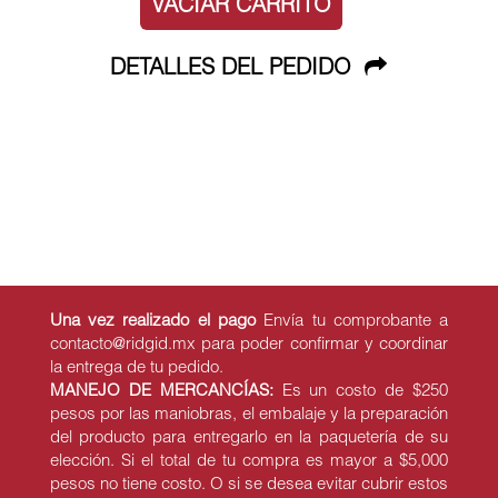
VACIAR CARRITO
DETALLES DEL PEDIDO
Una vez realizado el pago
Envía tu comprobante a
contacto@ridgid.mx para poder confirmar y coordinar
la entrega de tu pedido.
MANEJO DE MERCANCÍAS:
Es un costo de $250
pesos por las maniobras, el embalaje y la preparación
del producto para entregarlo en la paquetería de su
elección. Si el total de tu compra es mayor a $5,000
pesos no tiene costo. O si se desea evitar cubrir estos