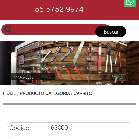
55-5752-9974
55-5752-9974
Buscar
CARRITO
HOME
/
PRODUCTO CATEGORIA
/
CARRITO
63000